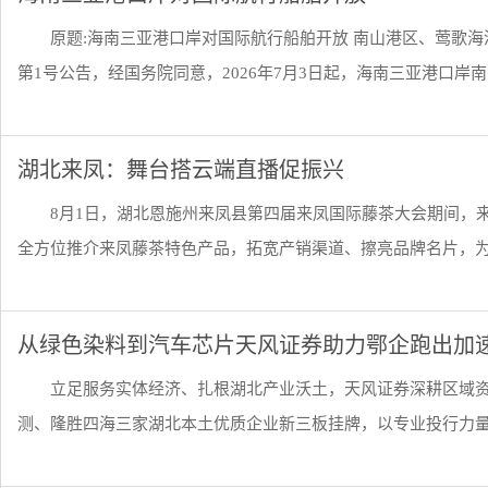
原题:海南三亚港口岸对国际航行船舶开放 南山港区、莺歌海
第1号公告，经国务院同意，2026年7月3日起，海南三亚港口岸南..
湖北来凤：舞台搭云端直播促振兴
8月1日，湖北恩施州来凤县第四届来凤国际藤茶大会期间，
全方位推介来凤藤茶特色产品，拓宽产销渠道、擦亮品牌名片，为藤
从绿色染料到汽车芯片天风证券助力鄂企跑出加
立足服务实体经济、扎根湖北产业沃土，天风证券深耕区域资
测、隆胜四海三家湖北本土优质企业新三板挂牌，以专业投行力量践