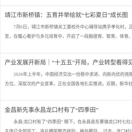
靖江市新桥镇：五育并举绘就“七彩夏日”成长图
7月6日，靖江市新桥镇关工委校外中心辅导站携手孝化村，正
至，在暖心看护与多元培育中，开启了一段融德育、智育、体育、美
产业发展开新局｜“十五五”开局，产业转型看得
2026年上半年，中国经济交出一份稳中求进、向新向优的
方位、深层次的产业变革，正在全国各地扎实推进。近期，新华社记
金昌新先事永昌龙口村有了“四季田”
永昌:龙口村有了“四季田” 眼下，在永昌县东寨镇龙口村七社
主体已全部完工，连片棚架整齐排列，格外醒目。 过去，龙口村以.