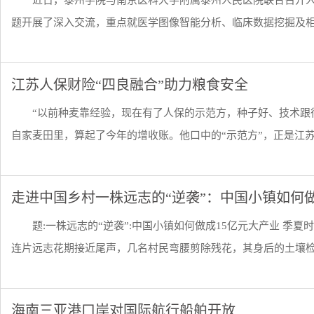
近日，泰州学院与南京医科大学附属泰州人民医院联合召开人
题开展了深入交流，重点就医学图像智能分析、临床数据挖掘及相关
江苏人保财险“四良融合”助力粮食安全
“以前种麦靠经验，现在有了人保的示范方，种子好、技术跟
自家麦田里，算起了今年的增收账。他口中的“示范方”，正是江苏人
走进中国乡村一株远志的“逆袭”：中国小镇如何做
题:一株远志的“逆袭”:中国小镇如何做成15亿元大产业 季
连片远志花期接近尾声，几名村民弯腰剪除残花，其身后的土壤检测
海南三亚港口岸对国际航行船舶开放