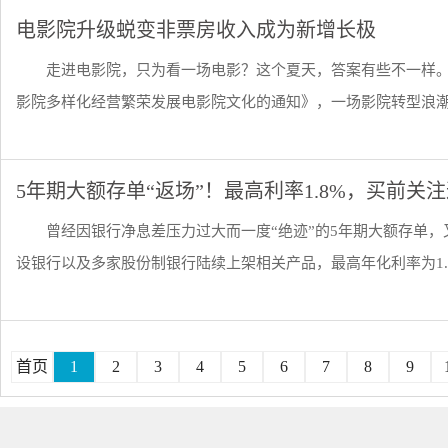
电影院升级蜕变非票房收入成为新增长极
走进电影院，只为看一场电影？这个夏天，答案有些不一样
影院多样化经营繁荣发展电影院文化的通知》，一场影院转型浪潮正
5年期大额存单“返场”！最高利率1.8%，买前关
曾经因银行净息差压力过大而一度“绝迹”的5年期大额存单，
设银行以及多家股份制银行陆续上架相关产品，最高年化利率为1.8%。
首页
1
2
3
4
5
6
7
8
9